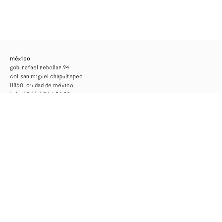
méxico
gob. rafael rebollar 94
col. san miguel chapultepec
11850, ciudad de méxico
tel. +52 55 52 56 24 08
info@kurimanzutto.com
horarios
martes a jueves: 11am — 6pm
viernes y sábado: 11am — 4pm
entrada libre
*la galería permanecerá cerrada por montaje del 17 al 29 de agosto*
nueva york
516 w 20th street
10011, nueva york
tel. +1 212 933 4470
newyork@kurimanzutto.com