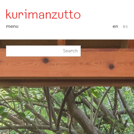
menu
en
es