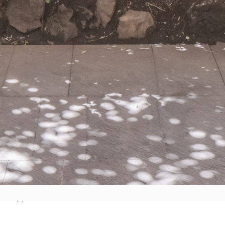
méxico
gob. rafael rebollar 94
col. san miguel chapultepec