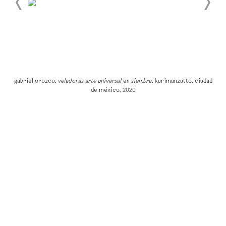
d
gabriel orozco,
veladoras arte universal
en
siembra
, kurimanzutto, ciudad
de méxico, 2020