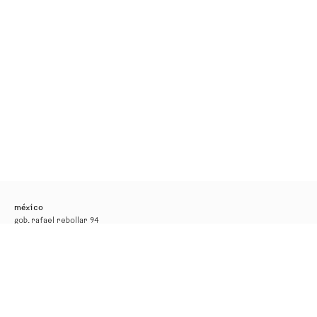
méxico
gob. rafael rebollar 94
col. san miguel chapultepec
11850, ciudad de méxico
tel. +52 55 52 56 24 08
info@kurimanzutto.com
horarios
martes a jueves: 11am — 6pm