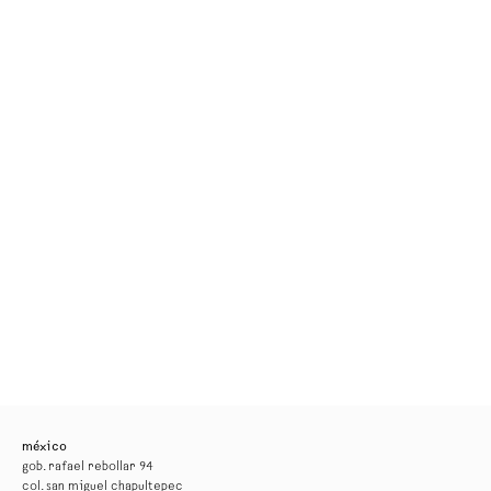
méxico
gob. rafael rebollar 94
col. san miguel chapultepec