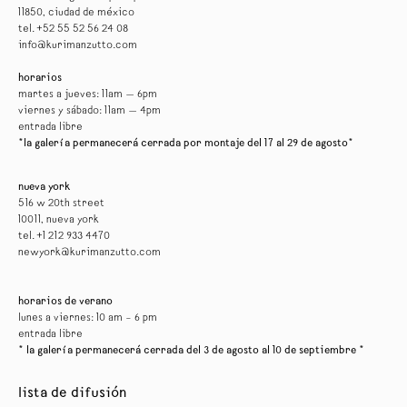
11850, ciudad de méxico
tel. +52 55 52 56 24 08
info@kurimanzutto.com
horarios
martes a jueves: 11am — 6pm
viernes y sábado: 11am — 4pm
entrada libre
*la galería permanecerá cerrada por montaje del 17 al 29 de agosto*
nueva york
516 w 20th street
10011, nueva york
tel. +1 212 933 4470
newyork@kurimanzutto.com
horarios de verano
lunes a viernes: 10 am – 6 pm
entrada libre
* la galería permanecerá cerrada del 3 de agosto al 10 de septiembre *
lista de difusión