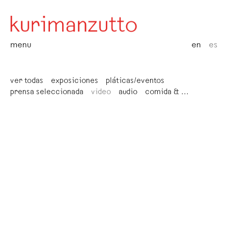
menu
en
es
ver todas
exposiciones
pláticas/eventos
prensa seleccionada
video
audio
comida & ...