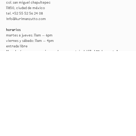
col. san miguel chapultepec
11850, ciudad de méxico
tel. +52 55 52 56 24 08
info@kurimanzutto.com
horarios
martes a jueves: 11am — 6pm
viernes y sábado: 11am — 4pm
entrada libre
*la galería permanecerá cerrada por montaje del 17 al 29 de agosto*
nueva york
516 w 20th street
10011, nueva york
tel. +1 212 933 4470
newyork@kurimanzutto.com
horarios de verano
lunes a viernes: 10 am – 6 pm
entrada libre
* la galería permanecerá cerrada del 3 de agosto al 10 de septiembre *
lista de difusión