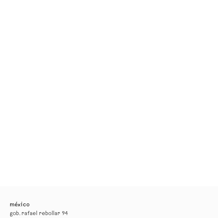
méxico
gob. rafael rebollar 94