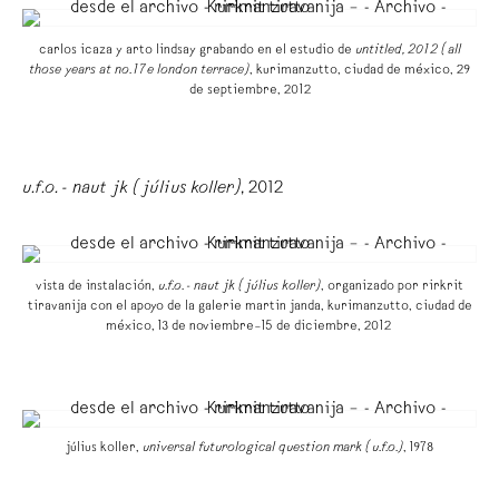
carlos icaza y arto lindsay grabando en el estudio de
untitled, 2012 (all
those years at no. 17e london terrace)
, kurimanzutto, ciudad de méxico, 29
de septiembre, 2012
u.f.o. - naut jk (július koller)
, 2012
vista de instalación,
u.f.o. - naut jk (július koller)
, organizado por rirkrit
tiravanija con el apoyo de la galerie martin janda, kurimanzutto, ciudad de
méxico, 13 de noviembre–15 de diciembre, 2012
július koller,
universal futurological question mark (u.f.o.)
, 1978