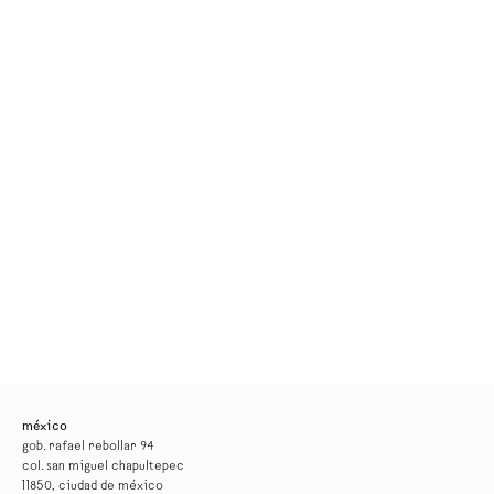
méxico
gob. rafael rebollar 94
col. san miguel chapultepec
11850, ciudad de méxico