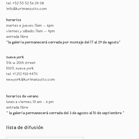
tel. +52 55 52 56 24 08
info@kurimanzutto.com
horarios
martes a jueves: 11am — 6pm
viernes y sábado: 11am — 4pm
entrada libre
*la galería permanecerá cerrada por montaje del 17 al 29 de agosto*
nueva york
516 w 20th street
10011, nueva york
tel. +1 212 933 4470
newyork@kurimanzutto.com
horarios de verano
lunes a viernes: 10 am – 6 pm
entrada libre
* la galería permanecerá cerrada del 3 de agosto al 10 de septiembre *
lista de difusión