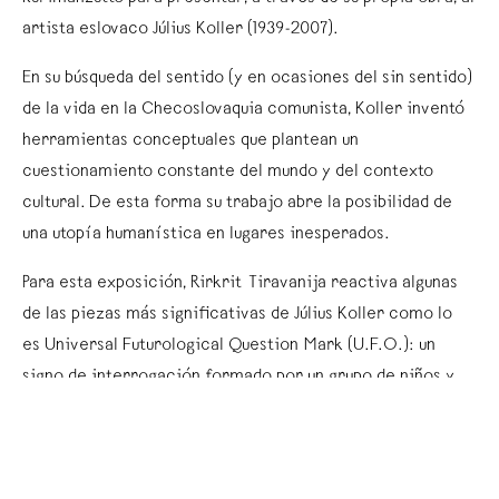
artista eslovaco Július Koller (1939-2007).
En su búsqueda del sentido (y en ocasiones del sin sentido)
de la vida en la Checoslovaquia comunista, Koller inventó
herramientas conceptuales que plantean un
cuestionamiento constante del mundo y del contexto
cultural. De esta forma su trabajo abre la posibilidad de
una utopía humanística en lugares inesperados.
Para esta exposición, Rirkrit Tiravanija reactiva algunas
de las piezas más significativas de Július Koller como lo
es Universal Futurological Question Mark (U.F.O.): un
signo de interrogación formado por un grupo de niños y
Koller sobre una colina en Bratislava en 1978. La misma
figura se realizó en el Zócalo de la Ciudad de México para
ser documentada y presentada en kurimanzutto.