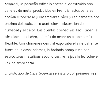
tropica
l, un pequeño edificio portable, construido con
paneles de metal producidos en Francia. Estos paneles
podían exportarse y ensamblarse fácil y rápidamente por
encima del suelo, para controlar la absorción de la
humedad y el calor. Las puertas corredizas facilitaban la
circulación del aire, además de crear un espacio más
flexible. Una chimenea central expulsaba el aire caliente
fuera de la casa; además, la fachada compuesta por
estructuras metálicas escondidas, reflejaba la luz solar en
vez de absorberla.
El prototipo de
Casa tropical
se instaló por primera vez
en Brazzaville, Congo, en 1951, y permaneció ahí hasta
1999. Aunque el edificio es una notable muestra de diseño y
arquitectura, su apariencia y dimensiones modestas no
satisficieron las ambiciones de la población francesa, que