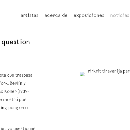
artistas
acerca de
exposiciones
noticias
 question
sta que traspasa
York, Berlín y
s Koller (1939-
se mostró por
ping-pong en un
bjetivo cuestionar