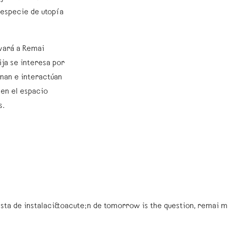
 especie de utopía
evará a Remai
ja se interesa por
onan e interactúan
g en el espacio
s.