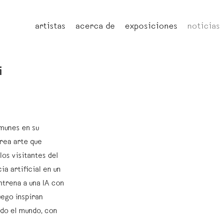
artistas
acerca de
exposiciones
noticias
i
munes en su
crea arte que
os visitantes del
a artificial en un
trena a una IA con
uego inspiran
odo el mundo, con