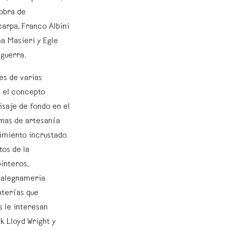
 obra de
arpa, Franco Albini
a Masieri y Egle
sguerra.
es de varias
a el concepto
isaje de fondo en el
rmas de artesanía
cimiento incrustado
tos de la
interos,
 Falegnameria
nterías que
 le interesan
k Lloyd Wright y