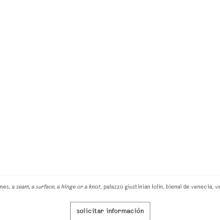
nes,
a seam, a surface, a hinge or a knot
, palazzo giustinian lolin, bienal de venecia, 
solicitar información