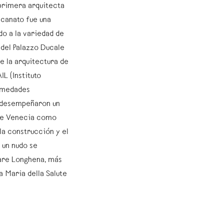
 primera arquitecta
ncanato fue una
do a la variedad de
 del Palazzo Ducale
e la arquitectura de
IL (Instituto
rmedades
o desempeñaron un
 de Venecia como
la construcción y el
o un nudo se
sare Longhena, más
a Maria della Salute