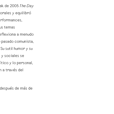
dak de 2005
The Day
orales y equilibró
performances,
sus temas
reflexiona a menudo
u pasado comunista,
u sutil humor y su
 y sociales se
ítico y lo personal,
n a través del
 después de más de