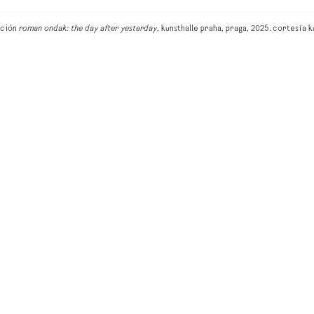
ación
roman ondak: the day after yesterday
, kunsthalle praha, praga, 2025. cortesía k