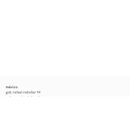
méxico
gob. rafael rebollar 94
col. san miguel chapultepec
11850, ciudad de méxico
tel. +52 55 52 56 24 08
info@kurimanzutto.com
horarios
martes a jueves: 11am — 6pm