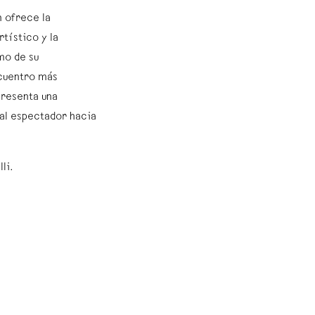
n ofrece la
tístico y la
mo de su
ncuentro más
presenta una
 al espectador hacia
lli.