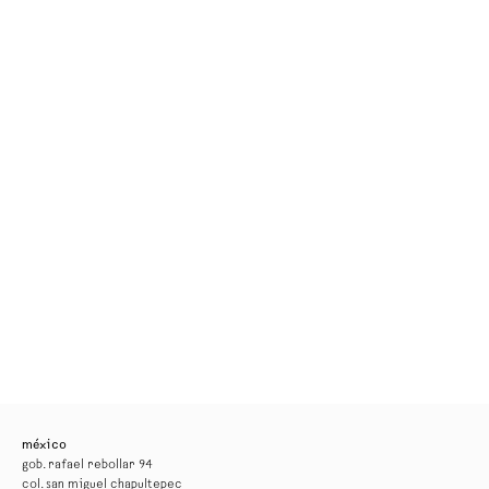
méxico
gob. rafael rebollar 94
col. san miguel chapultepec