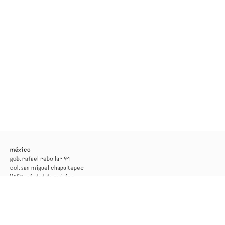
méxico
gob. rafael rebollar 94
col. san miguel chapultepec
11850, ciudad de méxico
tel. +52 55 52 56 24 08
info@kurimanzutto.com
horarios
martes a jueves: 11am — 6pm