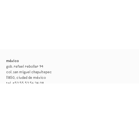
méxico
gob. rafael rebollar 94
col. san miguel chapultepec
11850, ciudad de méxico
tel. +52 55 52 56 24 08
info@kurimanzutto.com
horarios
martes a jueves: 11am — 6pm
viernes y sábado: 11am — 4pm
entrada libre
*la galería permanecerá cerrada por montaje del 17 al 29 de agosto*
nueva york