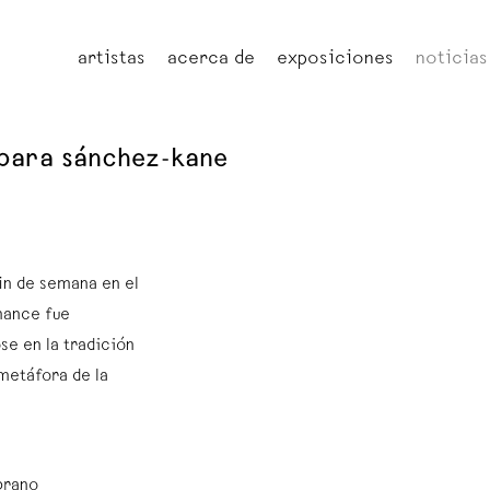
artistas
acerca de
exposiciones
noticias
rbara sánchez-kane
in de semana en el
mance fue
e en la tradición
metáfora de la
brano⁠