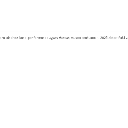
ara sánchez-kane. performance
aguas frescas,
museo anahuacalli, 2025. foto: iñaki v