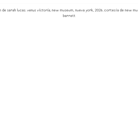
n de sarah lucas:
venus victoria,
new museum, nueva york, 2026. cortesía de new mu
barrett