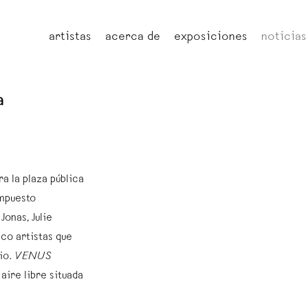
artistas
acerca de
exposiciones
noticias
a
ra la plaza pública
mpuesto
onas, Julie
co artistas que
rio.
VENUS
aire libre situada