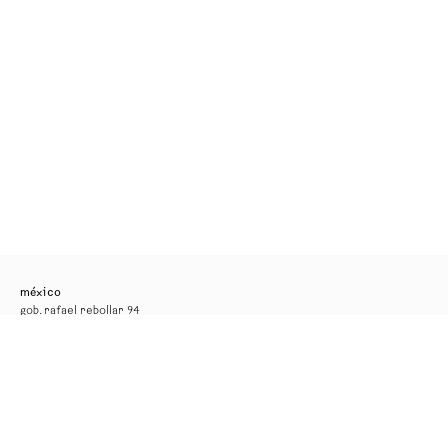
méxico
gob. rafael rebollar 94
col. san miguel chapultepec
11850, ciudad de méxico
tel. +52 55 52 56 24 08
info@kurimanzutto.com
horarios
martes a jueves: 11am — 6pm