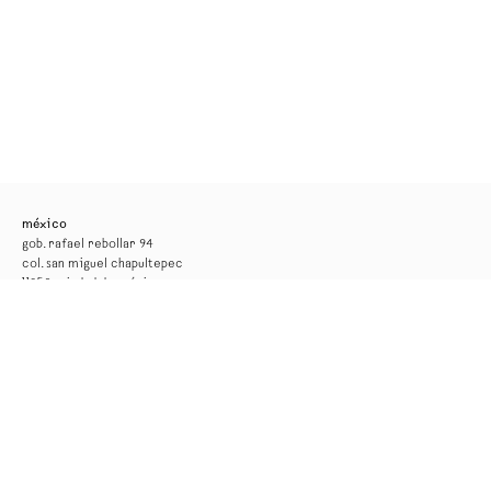
méxico
gob. rafael rebollar 94
col. san miguel chapultepec
11850, ciudad de méxico
tel. +52 55 52 56 24 08
info@kurimanzutto.com
horarios
martes a jueves: 11am — 6pm
viernes y sábado: 11am — 4pm
entrada libre
*la galería permanecerá cerrada por montaje del 17 al 29 de agosto*