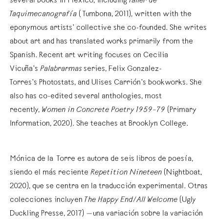
several books in Mexico, including
Taller de
Taquimecanografía
(Tumbona, 2011), written with the
eponymous artists’ collective she co-founded. She writes
about art and has translated works primarily from the
Spanish. Recent art writing focuses on Cecilia
Vicuña’s
Palabrarmas
series, Felix Gonzalez-
Torres’s Photostats, and Ulises Carrión’s bookworks. She
also has co-edited several anthologies, most
recently,
Women in Concrete Poetry 1959–79
(Primary
Information, 2020). She teaches at Brooklyn College.
Mónica de la Torre es autora de seis libros de poesía,
siendo el más reciente
Repetition Nineteen
(Nightboat,
2020), que se centra en la traducción experimental. Otras
colecciones incluyen
The Happy End/All Welcome
(Ugly
Duckling Presse, 2017) —una variación sobre la variación