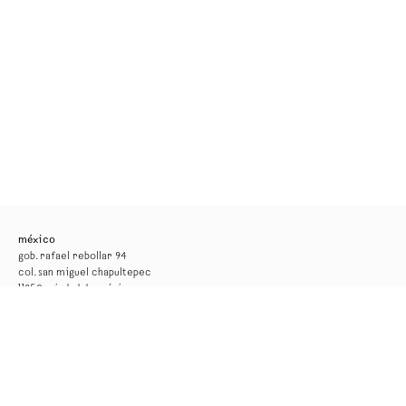
méxico
gob. rafael rebollar 94
col. san miguel chapultepec
11850, ciudad de méxico
tel. +52 55 52 56 24 08
info@kurimanzutto.com
horarios
martes a jueves: 11am — 6pm
viernes y sábado: 11am — 4pm
entrada libre