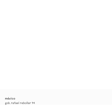
méxico
gob. rafael rebollar 94
col. san miguel chapultepec