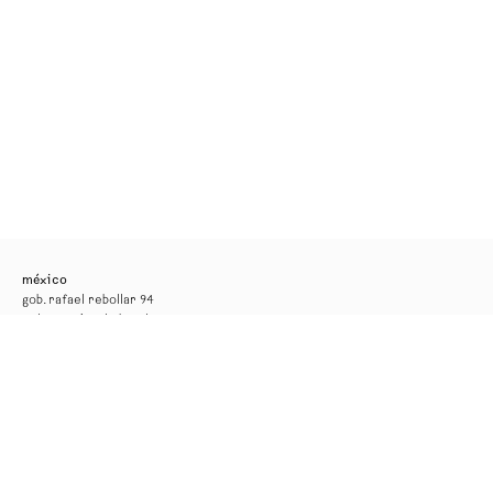
méxico
gob. rafael rebollar 94
col. san miguel chapultepec
11850, ciudad de méxico
tel. +52 55 52 56 24 08
info@kurimanzutto.com
horarios
martes a jueves: 11am — 6pm
viernes y sábado: 11am — 4pm
entrada libre