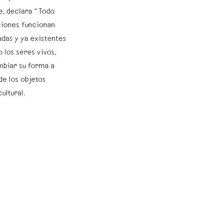
e, declara “Todo
cciones funcionan
adas y ya existentes
 los seres vivos,
mbiar su forma a
de los objetos
ultural.