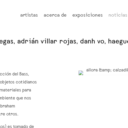
artistas
acerca de
exposiciones
noticias
egas, adrián villar rojas, danh vo, haegu
cción del Bass,
 objetos cotidianos
materiales para
ambiente que nos
 Abraham
tre otros.
tos) es tomado de