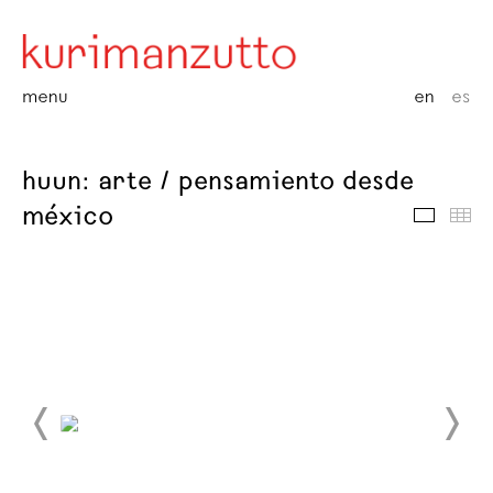
menu
en
es
huun: arte / pensamiento desde
méxico
images
thu